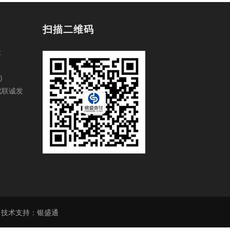
扫描二维码
c
)
戍联诚发
技术支持：
银盛通