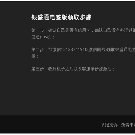
银盛通电签版领取步骤
第一步：确认自己是否有信用卡，确认自己没有办理过
盛通pos机；
第二步：加微信13128741910(微信同号)领取银盛通电
版；
第三步：收到机子之后联系客服按步骤激活；
举报投诉
免责申