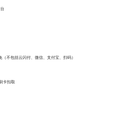
/台
免（不包括云闪付、微信、支付宝、扫码）
刷卡扣取